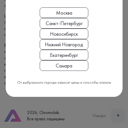
оперативно.
Москва
Цены на лекарственный мониторинг в «Хромолаб» прозрачные и
понятные. Вы сразу видите стоимость анализа без скрытых
Санкт-Петербург
надбавок. Специальные условия и скидки предусмотрены для
Новосибирск
постоянных клиентов и при комплексных заказах.
Нижний Новгород
Выбирая лабораторию «Хромолаб», вы доверяете диагностику
профессионалам, ориентированным на точность,
Екатеринбург
ответственность и заботу о здоровье. Если вам нужно
контролировать эффективность терапии, минимизировать риск
Самара
побочных эффектов и оптимизировать дозировку — закажите
лекарственный мониторинг у нас. Мы обеспечим качественные,
От выбранного города зависят цены и способы оплаты
полезные и надёжные результаты.
2026, Chromolab.
Наверх
Все права защищены.