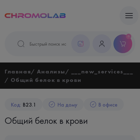
0
Главная
Анализы
___new_services___
Общий белок в крови
Код:
B23.1
На дому
В офисе
Общий белок в крови