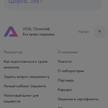
Щорса, 38к1
Адрес
Екатеринбург, ул. Щорса, 38к1
Телефон
8 (800) 600-24-46
2026, Chromolab.
Часы работы
Наверх
Все права защищены.
пн-вс: 7:30-15:00
Способ оплаты
Наличные, банковская карта
Пациентам
О компании
Как подготовиться к сдаче
Новости
анализов
О лаборатории
Задать вопрос специалисту
Партнеры
Личный кабинет пациента
Карьера
Налоговый вычет для
Лицензии и сертификаты
пациентов