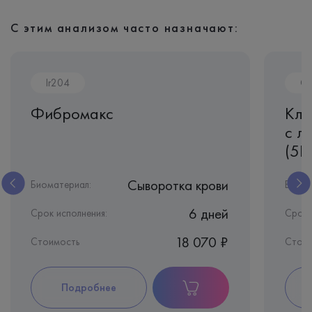
С этим анализом часто назначают:
Ir204
CL
Фибромакс
Кли
с л
(5D
Сыворотка крови
Биоматериал:
Биома
6 дней
Срок исполнения:
Срок 
18 070 ₽
Стоимость
Стои
Подробнее