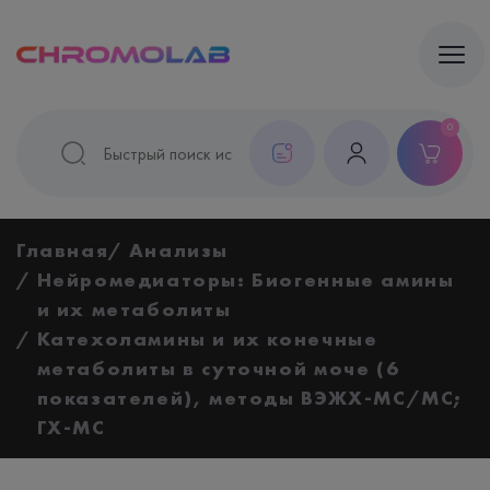
0
Главная
Анализы
Нейромедиаторы: Биогенные амины
и их метаболиты
Катехоламины и их конечные
метаболиты в суточной моче (6
показателей), методы ВЭЖХ-МС/МС;
ГХ-МС