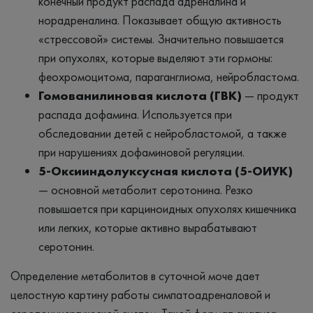
конечный продукт распада адреналина и
норадреналина. Показывает общую активность
«стрессовой» системы. Значительно повышается
при опухолях, которые выделяют эти гормоны:
феохромоцитома, параганглиома, нейробластома.
Гомованилиновая кислота (ГВК)
— продукт
распада дофамина. Используется при
обследовании детей с нейробластомой, а также
при нарушениях дофаминовой регуляции.
5-Оксииндолуксусная кислота (5-ОИУК)
— основной метаболит серотонина. Резко
повышается при карциноидных опухолях кишечника
или легких, которые активно вырабатывают
серотонин.
Определение метаболитов в суточной моче дает
целостную картину работы симпатоадреналовой и