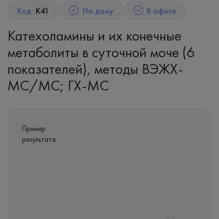
Код:
K41
На дому
В офисе
Катехоламины и их конечные
метаболиты в суточной моче (6
показателей), методы ВЭЖХ-
МС/МС; ГХ-МС
Пример
результата