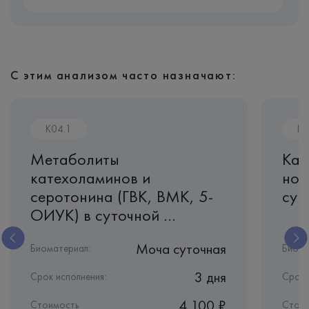
С этим анализом часто назначают:
K04.1
K0
Метаболиты
Кат
катехоламинов и
нор
серотонина (ГВК, ВМК, 5-
сут
ОИУК) в суточной ...
Моча суточная
Биоматериал:
Биома
3 дня
Срок исполнения:
Срок 
4 100 ₽
Стоимость
Стоим