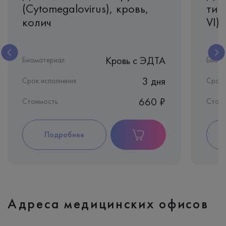
(Cytomegalovirus), кровь,
тип
колич
VI)
Кровь c ЭДТА
Биоматериал:
Биома
3 дня
Срок исполнения:
Срок 
660 ₽
Стоимость
Стои
Подробнее
Адреса медицинских офисов