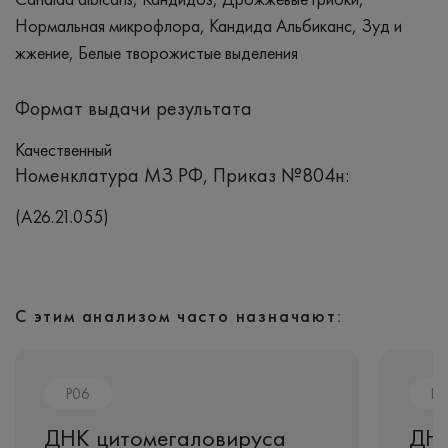
Нормальная микрофлора, Кандида Альбиканс, Зуд и
жжение, Белые творожистые выделения
Формат выдачи результата
Качественный
Номенклатура МЗ РФ, Приказ №804н:
(A26.21.055)
С этим анализом часто назначают:
P06
P0
ДНК цитомегаловируса
ДНК