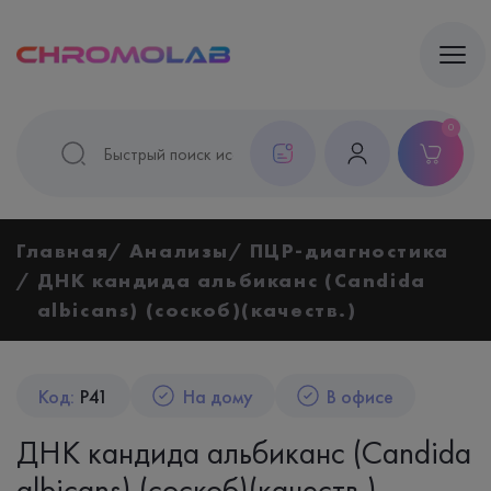
0
Главная
Анализы
ПЦР-диагностика
ДНК кандида альбиканс (Candida
albicans) (соскоб)(качеств.)
Код:
P41
На дому
В офисе
ДНК кандида альбиканс (Candida
albicans) (соскоб)(качеств.)