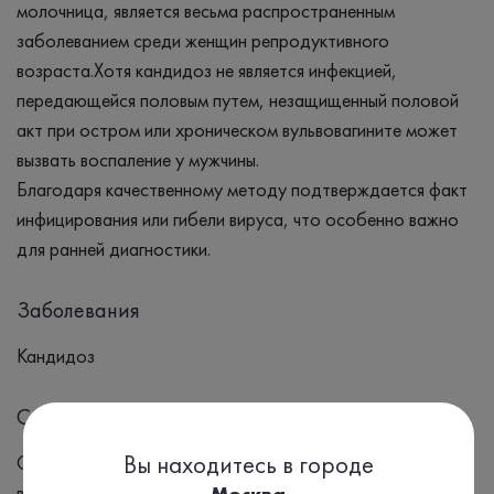
молочница, является весьма распространенным
заболеванием среди женщин репродуктивного
возраста.Хотя кандидоз не является инфекцией,
передающейся половым путем, незащищенный половой
акт при остром или хроническом вульвовагините может
вызвать воспаление у мужчины.
Благодаря качественному методу подтверждается факт
инфицирования или гибели вируса, что особенно важно
для ранней диагностики.
Заболевания
Кандидоз
Симптомы
Вы находитесь в городе
Симптомы молочницы: Зуд и жжение в области
влагалища Белые творожистые выделения из влагалища
Москва