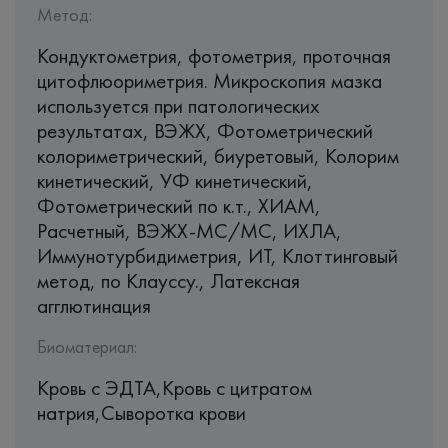
Метод:
Кондуктометрия, фотометрия, проточная
цитофлюориметрия. Микроскопия мазка
используется при патологических
результатах, ВЭЖХ, Фотометрический
колориметрический, биуретовый, Колорим
кинетический, УФ кинетический,
Фотометрический по к.т., ХИАМ,
Раcчетный, ВЭЖХ-МС/МС, ИХЛА,
Иммунотурбидиметрия, ИТ, Клоттинговый
метод, по Клауссу., Латексная
агглютинация
Биоматериал:
Кровь c ЭДТА,Кровь с цитратом
натрия,Сыворотка крови