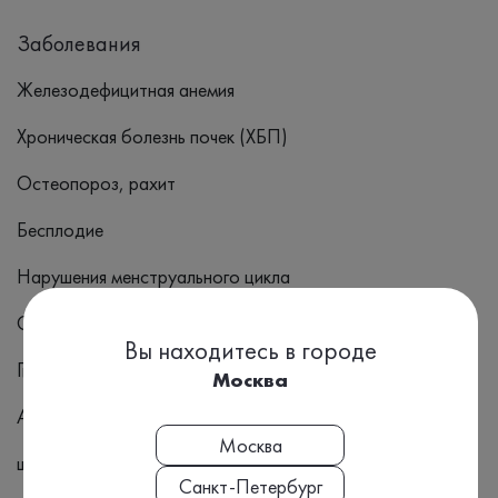
Заболевания
Железодефицитная анемия
Хроническая болезнь почек (ХБП)
Остеопороз, рахит
Бесплодие
Нарушения менструального цикла
Опухоли яичников/яичек
Вы находитесь в городе
Гипер- и гипотиреоз
Москва
Аутоиммунные заболевания
Москва
щитовидной железы
Санкт-Петербург