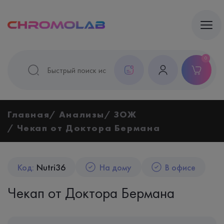
0
Главная
Анализы
ЗОЖ
Чекап от Доктора Бермана
Код:
Nutri36
На дому
В офисе
Чекап от Доктора Бермана