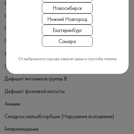
Инсулинорезистентность
Новосибирск
Сахарный диабет
Нижний Новгород
Гепатит, цирроз печени
Екатеринбург
Гипогонадизм
Самара
Инфаркт миокарда
От выбранного города зависят цены и способы оплаты
Повреждение мышц
Дефицит витаминов группы B
Дефицит фолиевой кислоты
Анемии
Синдром мальабсорбции (Нарушения всасывания)
Гиперлипидемия