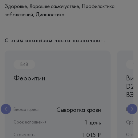
Здоровье, Хорошее самочуствие, Профилактика
заболеваний, Диагностика
С этим анализом часто назначают:
B48
V0
Ферритин
Вит
D2)
ВЭ
Сыворотка крови
Биоматериал:
Биома
1 день
Срок исполнения:
Срок 
1 015 ₽
Стоимость
Стоим