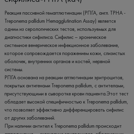
Реакция пассивной гемагглютинации (РПГА, англ. TPHA -
Treponema pallidum Hemagglutination Assay) является
одним из серологических тестов, используемых для
диагностики сифилиса. Сифилис – хроническое
системное венерическое инфекционное заболевание,
которое сопровождается поражением кожи, слизистых
оболочек, внутренних органов и костей, нервной
системы.
РПГА основана на реакции агглютинации эритроцитов,
покрытых антигенами Treponema pallidum, с антителами,
присутствующими в сыворотке крови пациента.Этот тест
обладает высокой специфичностью к Treponema pallidum,
что позволяет эффективно дифференцировать сифилис
от других заболеваний.
При наличии антител к Treponema pallidum происходит
агглютинация — склеивание эритроцитов, образующих