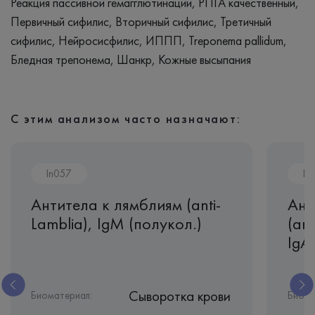
Реакция пассивной гемагглютинации, РПГА качественный,
Первичный сифилис, Вторичный сифилис, Третичный
сифилис, Нейросисфилис, ИППП, Treponema pallidum,
Бледная трепонема, Шанкр, Кожные высыпания
С этим анализом часто назначают:
In057
In
Антитела к лямблиям (anti-
Ант
Lamblia), IgМ (полукол.)
(ant
IgA
Сыворотка крови
Биоматериал:
Биома