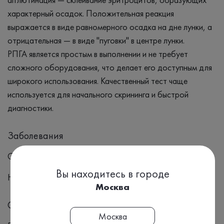
характерный осадок. Положительная реакция
выражается в виде равномерного осадка на дне лунки, а
отрицательная — в виде "пуговки" в центре лунки.
РПГА является простым в выполнении и не требует
сложного оборудования, что делает его доступным для
широкого использования. Качественный тест чаще
используется для начального скрининга и быстрой
диагностики.
Заболевания
Сифилис
Вы находитесь в городе
Нейросифилис
Москва
Симптомы
Москва