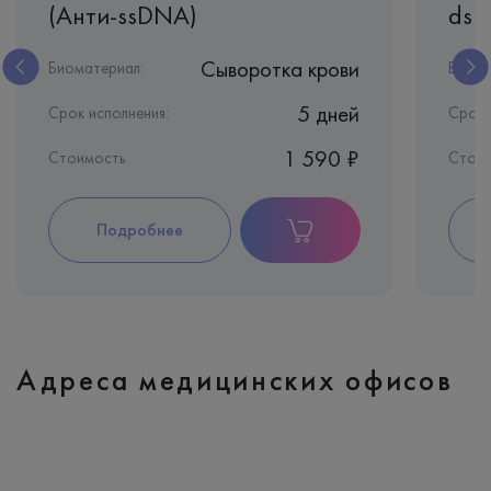
(Анти-ssDNA)
dsD
Сыворотка крови
Биоматериал:
Биома
5 дней
Срок исполнения:
Срок 
1 590 ₽
Стоимость
Стои
Подробнее
Адреса медицинских офисов