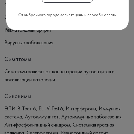
Системная красная волчанка
От выбранного города зависят цены и способы оплаты
Склеродермия
Ревматоидный артрит
Вирусные заболевания
Симптомы
Симптомы зависят от концентрации аутоантител и
локализации патологии
Синонимы
ЭЛИ-В-Тест 6, ELI-V-Test 6, Интерфероны, Иммунная
система, Аутоиммунитет, Аутоиммунные заболевания,
Антифосфолипидный синдром, Системная красная
волчанка, Склеродермия, Ревматоидный артрит,