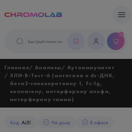
0
Главная
Анализы
Аутоиммунитет
ЭЛИ-В-Тест-6 (антитела к ds-ДНК,
бета2-гликопротеину 1, Fc-lg,
коллагену, интерферону альфа,
интерферону гамма)
Код:
Ai51
На дому
В офисе