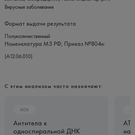
Вирусные заболевания
Формат выдачи результата
Полуколичественный
Номенклатура МЗ РФ, Приказ №804н:
(A12.06.010)
С этим анализом часто назначают:
Ai06
Ai
Антитела к
АТ 
односпиральной ДНК
нат