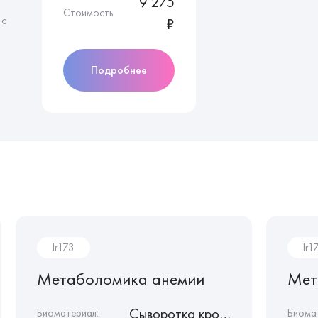
9 275
Стоимость
 с
₽
Подробнее
Ir173
Ir1
Метаболомика анемии
Мет
Сыворотка крови
Биоматериал:
Биома