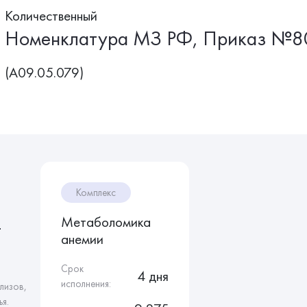
Количественный
Номенклатура МЗ РФ, Приказ №8
(A09.05.079)
Комплекс
Метаболомика
т
анемии
Срок
4 дня
исполнения:
лизов,
я.