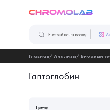
А
Главная
Анализы
Биохимиче
Гаптоглобин
Пример