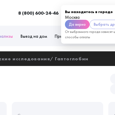
Вы находитесь в городе
8 (800) 600-24-46
Москва
П
Москва
Да верно
Выбрать др
От выбранного города зависят 
нализы
Выезд на дом
Приём врачей
Сотрудниче
способы оплаты
ские исследования
Гаптоглобин