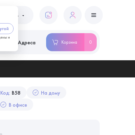
ациентам
угой
цены и
ство
Адреса
Корзина
0
Код:
B58
На дому
В офисе