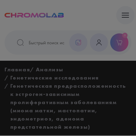
0
Главная
Анализы
Генетические исследования
Генетическая предрасположенность
к эстроген-зависимым
пролиферативным заболеваниям
(миома матки, мастопатии,
эндометриоз, аденома
предстательной железы)