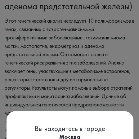
аденома предстательной железы)
Этот генетический анализ исследует 10 полиморфизмов в
генах, связанных с эстроген-зависимыми
пролиферативными заболеваниями, такими как миома
матки, мастопатия, эндометриоз и аденома
предстательной железы. Он помогает оценить
генетический риск развития этих заболеваний. Анализ
включает гены, участвующие в метаболизме эстрогенов,
рецепторы эстрогенов и другие гормональные
регуляторы. Результаты могут помочь в выборе стратегий
профилактики и мониторинга заболеваний. Данные об
индивидуальной генетической предрасположенности
могут быть учтены при планировании лечения. Важно
понимать, что анализ лишь оценивает генетический риск,
Вы находитесь в городе
но не ставит диагноз. Необходимо комплексное
Москва
медицинское обследование и консультация специалиста.