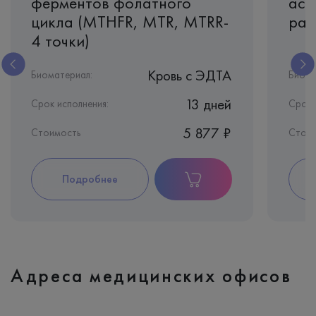
ферментов фолатного
асс
цикла (MTHFR, MTR, MTRR-
разв
4 точки)
Кровь c ЭДТА
Биоматериал:
Биома
13 дней
Срок исполнения:
Срок 
5 877 ₽
Стоимость
Стои
Подробнее
Адреса медицинских офисов