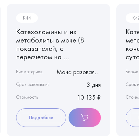
K44
K4
Катехоламины и их
Кат
метаболиты в моче (8
мет
показателей, с
кон
пересчетом на ...
суто
Моча разовая с консервантом
Биоматериал:
Биома
3 дня
Срок исполнения:
Срок и
10 135 ₽
Стоимость
Стоим
Подробнее