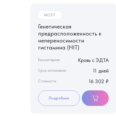
MG511
крови,
Генетическая
С
предрасположенность к
непереносимости
гистамина (HIT)
 c ЭДТА
Кровь c ЭДТА
Биоматериал:
8 дней
11 дней
Срок исполнения:
2 820 ₽
16 302 ₽
Стоимость
Подробнее