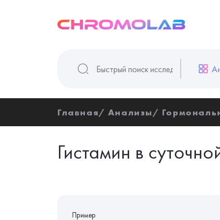
А
Главная
Анализы
Гормональ
Гистамин в суточно
Пример