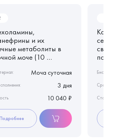
2
K27
ехоламины,
Катехоламин
анефрины и их
серотонин, 
ечные метаболиты в
свободные в 
чной моче (10 ...
показателей), 
Моча суточная
териал:
Биоматериал:
3 дня
сполнения:
Срок исполнения:
10 040 ₽
ость
Стоимость
Подробнее
Подробнее