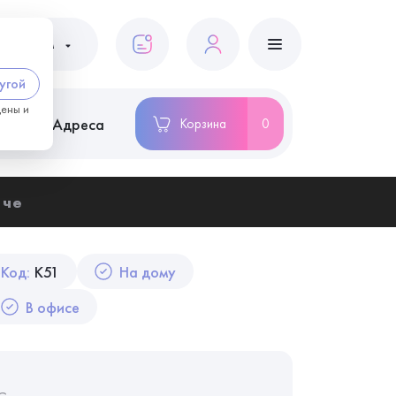
ациентам
угой
цены и
ство
Адреса
Корзина
0
оче
Код:
K51
На дому
В офисе