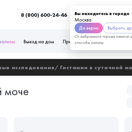
Вы находитесь в городе
8 (800) 600-24-46
Москва
П
Москва
Да верно
Выбрать др
От выбранного города зависят 
нализы
Выезд на дом
Приём врачей
Сотрудниче
способы оплаты
ные исследования
Гистамин в суточной м
й моче