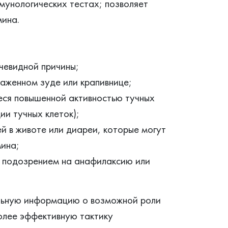
мунологических тестах; позволяет
мина.
:
чевидной причины;
раженном зуде или крапивнице;
еся повышенной активностью тучных
ии тучных клеток);
й в животе или диареи, которые могут
ина;
 с подозрением на анафилаксию или
льную информацию о возможной роли
олее эффективную тактику