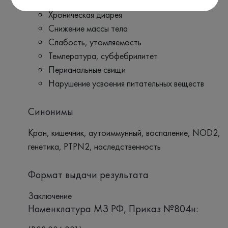
Боли в животе
Хроническая диарея
Снижение массы тела
Слабость, утомляемость
Температура, субфебрилитет
Перианальные свищи
Нарушение усвоения питательных веществ
Синонимы
Крон, кишечник, аутоиммунный, воспаление, NOD2,
генетика, PTPN2, наследственность
Формат выдачи результата
Заключение
Номенклатура МЗ РФ, Приказ №804н: