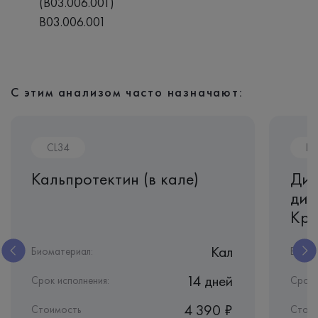
(В03.006.001)
В03.006.001
С этим анализом часто назначают:
CL34
In
Кальпротектин (в кале)
Диф
диа
Кро
Кал
Биоматериал:
Биома
14 дней
Срок исполнения:
Срок 
4 390 ₽
Стоимость
Стоим