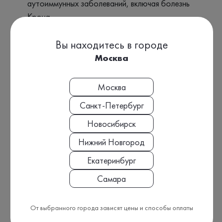
аутоиммунных заболеваний, включая болезнь
Крона.
Заболевания
Вы находитесь в городе
Болезнь Крона
Москва
Язвенный колит
Москва
Аутоиммунный гастрит
Санкт-Петербург
Целиакия
Новосибирск
Синдром раздражённого кишечника
Нижний Новгород
Сахарный диабет 1 типа
Екатеринбург
Ревматоидный артрит
Самара
Симптомы
От выбранного города зависят цены и способы оплаты