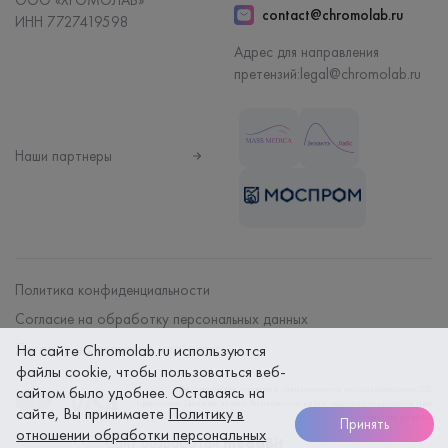
ООО «ХРОМОЛАБ»
contact@chromolab.ru
ИНН 7727419598
Адрес для направления
претензий:
legal@chromolab.ru
Наши партнеры
Политика конфиденциальности
Согласие на обработку персональных данных
Договор на оказание мед. услуг
На сайте Chromolab.ru используются
файлы cookie, чтобы пользоваться веб-
сайтом было удобнее. Оставаясь на
Безопасность платежей гарантируется использованием SSL
протокола. Данные вашей банковской карты надежно защищены при
сайте, Вы принимаете
Политику в
оплате онлайн
Принять
отношении обработки персональных
Сайт разработан
megaBit