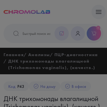
0
Главная
Анализы
ПЦР-диагностика
ДНК трихомонады влагалищной
(Trichomonas vaginalis), (качеств.)
Код:
P43
На дому
В офисе
ДНК трихомонады влагалищной
(Trichomonas vaginalis), (качеств.)