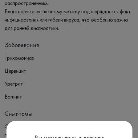
распространенным.
Благодаря качественному методу подтверждается факт
инфицирования или гибели вируса, что особенно важно
для ранней диагностики.
Заболевания
Трихомониаз
Цервицит
Уретрит
Вагинит
Симптомы
Симптомы: Выделения из влагалища: Часто обильные,
пенистые, желто-зеленого цвета с неприятным запахом.