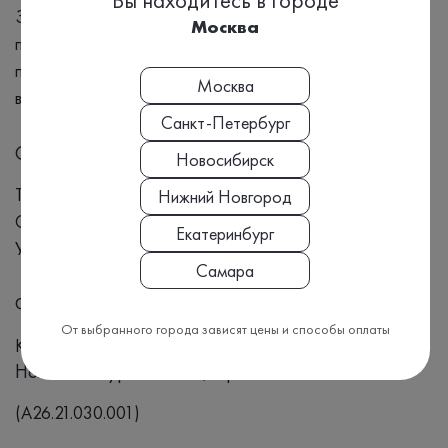
Вы находитесь в городе
Зуд и жжение Боль при мочеиспускании Боль при
Москва
половом акте Покраснение и отек У мужчин может
проявляться воспалением уретры, что приводит к
Москва
выделениям и дискомфорту при мочеиспускании.
Санкт-Петербург
Синонимы
Новосибирск
Trichomonas vaginalis, ДНК трихомонады,
Нижний Новгород
Одноклеточный паразит, Трихомониаз, Цервицит,
Екатеринбург
Уретрит, Вагинит, Выделения из влагалища
Самара
Формат выдачи результата
От выбранного города зависят цены и способы оплаты
Качественный
Номенклатура МЗ РФ, Приказ №804н:
(A26.21.030.001)