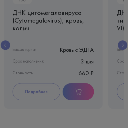
ДНК цитомегаловируса
ДНК
(Cytomegalovirus), кровь,
тип
колич
VI)
Кровь c ЭДТА
Биоматериал:
Биома
3 дня
Срок исполнения:
Срок 
660 ₽
Стоимость
Стои
Подробнее