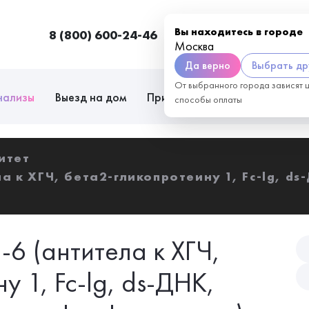
Вы находитесь в городе
8 (800) 600-24-46
Москва
П
Москва
Да верно
Выбрать др
От выбранного города зависят 
нализы
Выезд на дом
Приём врачей
Сотрудниче
способы оплаты
итет
а к ХГЧ, бета2-гликопротеину 1, Fc-lg, ds
6 (антитела к ХГЧ,
 1, Fc-lg, ds-ДНК,