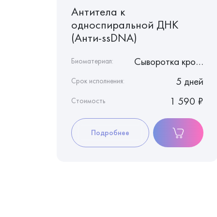
 (IgG)
Антитела к
односпиральной ДНК
(Анти-ssDNA)
Сыворотка крови
Сыворотка крови
Биоматериал:
8 дней
5 дней
Срок исполнения:
1 260 ₽
1 590 ₽
Стоимость
Подробнее