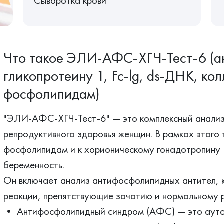
Сыворотка крови
Что такое ЭЛИ-АФС-ХГЧ-Тест-6 (ан
гликопротеину 1, Fc-lg, ds-ДНК, ко
фосфолипидам)
"ЭЛИ-АФС-ХГЧ-Тест-6" — это комплексный анализ,
репродуктивного здоровья женщин. В рамках этого 
фосфолипидам и к хорионическому гонадотропину (
беременность.
Он включает анализ антифосфолипидных антител, 
реакции, препятствующие зачатию и нормальному 
• Антифосфолипидный синдром (АФС) — это ауто