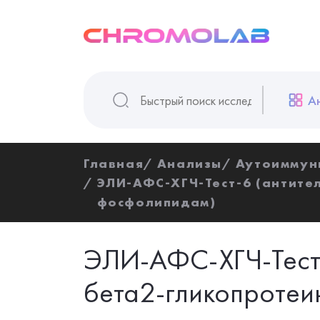
А
Главная
Анализы
Аутоиммун
ЭЛИ-АФС-ХГЧ-Тест-6 (антител
фосфолипидам)
ЭЛИ-АФС-ХГЧ-Тест-
бета2-гликопротеину