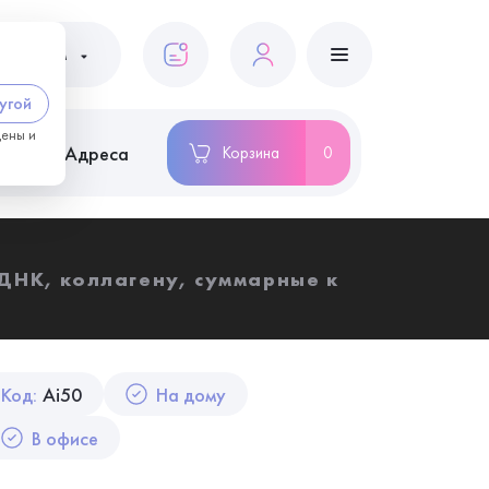
ациентам
угой
цены и
ство
Адреса
Корзина
0
-ДНК, коллагену, суммарные к
Код:
Ai50
На дому
В офисе