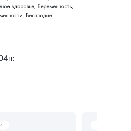
вное здоровье, Беременность,
менности, Бесплодие
04н:
04
Ai03