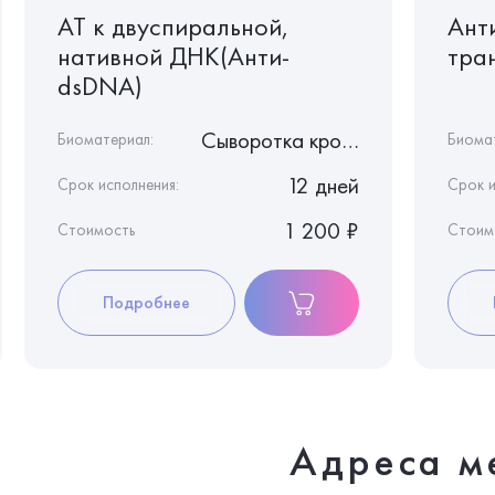
АТ к двуспиральной,
Ант
нативной ДНК(Анти-
тра
dsDNA)
Сыворотка крови
Биоматериал:
Биома
12 дней
Срок исполнения:
Срок и
1 200 ₽
Стоимость
Стоим
Подробнее
Адреса м