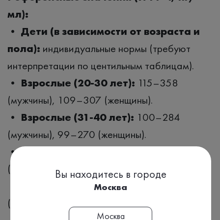
мл):
•
Дети (в зависимости от возраста и
пола):
индивидуальные нормы (требуют
интерпретации по центильным таблицам).
•
Взрослые (20-30 лет):
115–358
(мужчины), 109–307 (женщины).
•
Взрослые (31-40 лет):
100–284
(мужчины), 99–270 (женщины).
•
Взрослые (41-50 лет):
90–230
(мужчины), 90–222 (женщины).
Вы находитесь в городе
•
Взрослые (51-60 лет):
80–195
Москва
(мужчины), 78–200 (женщины).
Москва