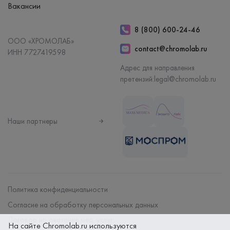
Вакансии
8 (800) 600-24-46
ООО «ХРОМОЛАБ»
contact@chromolab.ru
ИНН 7727419598
Адрес для направления
претензий:
legal@chromolab.ru
Наши партнеры
Политика конфиденциальности
Согласие на обработку персональных данных
Договор на оказание мед. услуг
На сайте Chromolab.ru используются