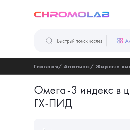
А
Главная
Анализы
Жирные ки
Омега-3 индекс в ц
ГХ-ПИД