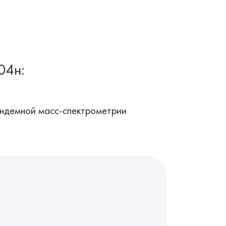
04н:
андемной масс-спектрометрии