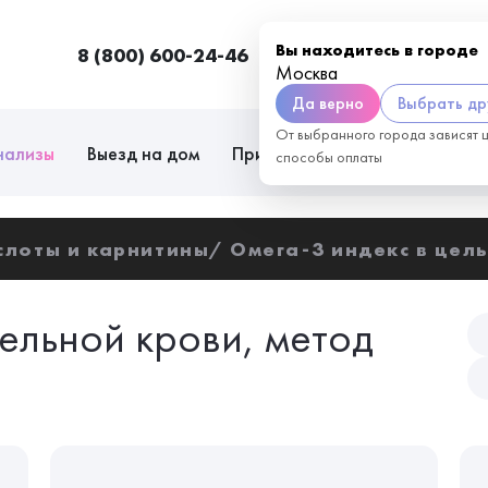
Вы находитесь в городе
8 (800) 600-24-46
Москва
П
Москва
Да верно
Выбрать др
От выбранного города зависят 
нализы
Выезд на дом
Приём врачей
Сотрудниче
способы оплаты
слоты и карнитины
Омега-3 индекс в цел
ельной крови, метод