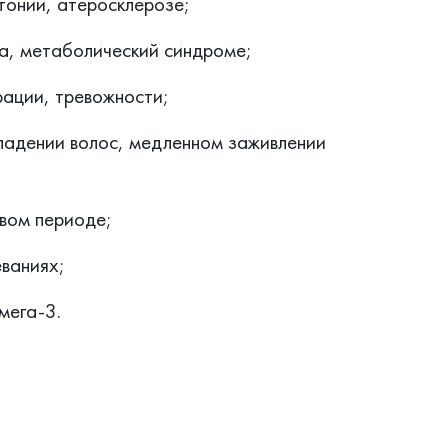
тонии, атеросклерозе;
а, метаболический синдроме;
рации, тревожности;
падении волос, медленном заживлении
вом периоде;
ваниях;
мега-3.