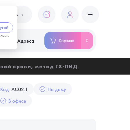
ациентам
угой
цены и
ство
Адреса
Корзина
0
ьной крови, метод ГХ-ПИД
Код:
AC02.1
На дому
В офисе