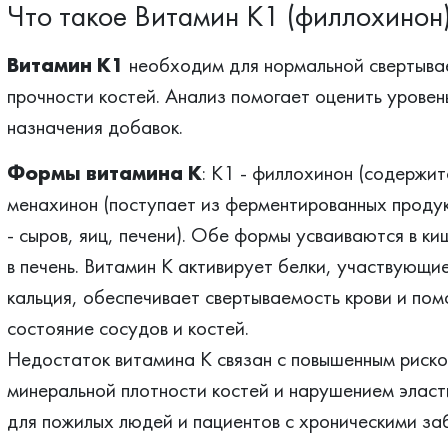
Что такое Витамин K1 (филлохин
Витамин K1
необходим для нормальной свертыва
прочности костей. Анализ помогает оценить уровен
назначения добавок.
Формы витамина К
: K1 - филлохинон (содержит
менахинон (поступает из ферментированных продук
- сыров, яиц, печени). Обе формы усваиваются в к
в печень. Витамин K активирует белки, участвующи
кальция, обеспечивает свертываемость крови и по
состояние сосудов и костей.
Недостаток витамина K связан с повышенным риско
минеральной плотности костей и нарушением эласт
для пожилых людей и пациентов с хроническими за