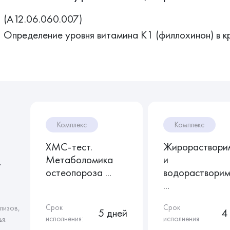
(A12.06.060.007)
Определение уровня витамина К1 (филлохинон) в к
Комплекс
Комплекс
ХМС-тест.
Жирораствори
Метаболомика
и
т
остеопороза ...
водораствори
...
Срок
Срок
лизов,
5 дней
4
исполнения:
исполнения:
я.