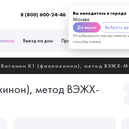
Вы находитесь в городе
8 (800) 600-24-46
Москва
П
Москва
Да верно
Выбрать др
От выбранного города зависят 
нализы
Выезд на дом
Приём врачей
Сотрудниче
способы оплаты
Витамин K1 (филлохинон), метод ВЭЖХ-
хинон), метод ВЭЖХ-