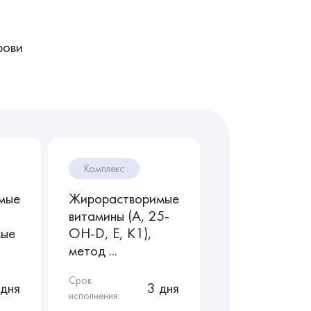
рови
Комплекс
мые
Жирорастворимые
витамины (A, 25-
мые
OH-D, E, K1),
метод ...
Срок
 дня
3 дня
исполнения: