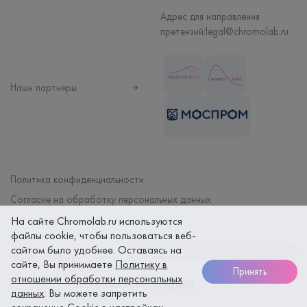
Адрес для направления
претензий:
legal@chromolab.ru
Наши партнеры
Политика конфиденциальности
Согласие на обработку персональных данных
Договор на оказание мед. услуг
На сайте Chromolab.ru используются
файлы cookie, чтобы пользоваться веб-
сайтом было удобнее. Оставаясь на
Безопасность платежей гарантируется использованием SSL
протокола. Данные вашей банковской карты надежно защищены при
сайте, Вы принимаете
Политику в
оплате онлайн
Принять
отношении обработки персональных
Сайт разработан
megaBit
данных
. Вы можете запретить