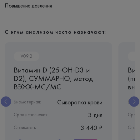
Повышение давления
С этим анализом часто назначают:
V09.2
V1
Витамин D (25-OH-D3 и
Вит
D2), СУММАРНО, метод
(пи
ВЭЖХ-МС/МС
вну
Сыворотка крови
Биоматериал:
Биома
3 дня
Срок исполнения:
Срок 
3 440 ₽
Стоимость
Стои